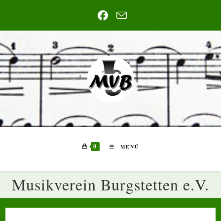
Zum
Inhalt
springen
0
MENÜ
Musikverein Burgstetten e.V.