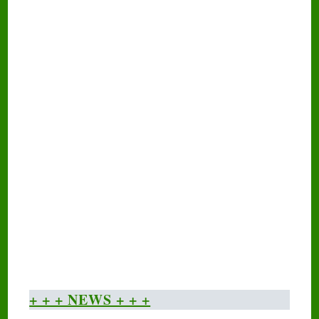
Instrumental
MEHR
+ + + NEWS + + +