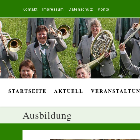
Zum
Inhalt
Kontakt
Impressum
Datenschutz
Konto
springen
STARTSEITE
AKTUELL
VERANSTALTU
Ausbildung