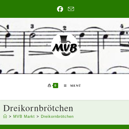
Zum
Inhalt
springen
0
MENÜ
Dreikornbrötchen
>
MVB Markt
>
Dreikornbrötchen