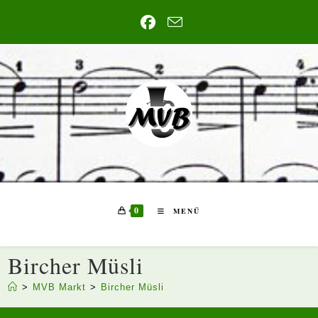
Zum
Inhalt
springen
0
MENÜ
Bircher Müsli
>
MVB Markt
>
Bircher Müsli