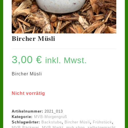
Bircher Müsli
3,00
€
inkl. Mwst.
Bircher Müsli
Nicht vorrätig
Artikelnummer:
2021_013
Kategorie:
MVB-Morgengruß
Schlagwörter:
Backstube
,
Bircher Müsli
,
Frühstück
,
MVB Bäckerei
,
MVB Markt
,
mvb shop
,
selbstgemacht