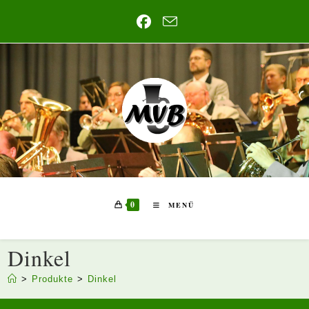
Zum
Inhalt
springen
0
MENÜ
Dinkel
>
Produkte
>
Dinkel